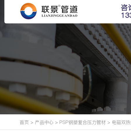
咨
13
首页
>
产品中心
>
PSP钢塑复合压力管材
>
电磁双热