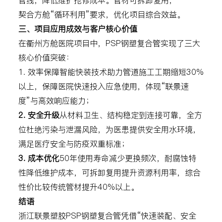
管线，降低维护抢修成本。管材可拆卸复用，
契合方舱“循环利用”要求，优化项目综合效益。
三、项目应用成效与客户核心价值
在衢州方舱医院项目中，PSP钢塑复合管实现了三大
核心价值突破：
1. 效率保障
智能快装技术助力管道施工工期缩短30%
以上，保障医院快速投入应急使用，体现“联景速
度”与高效响应能力；
2. 安全升级
从材料卫生、结构稳定到连接可靠，全方
位杜绝污染与泄漏风险，为医患提供安全用水环境，
满足医疗安全与防疫双重标准；
3. 成本优化
50年使用寿命减少更换频次，耐腐蚀特
性降低维护成本，可拆卸复用提升资源利用率，综合
性价比较传统管材提升40%以上。
结语
浙江联景塑胶PSP钢塑复合管凭借“快速装配、安全